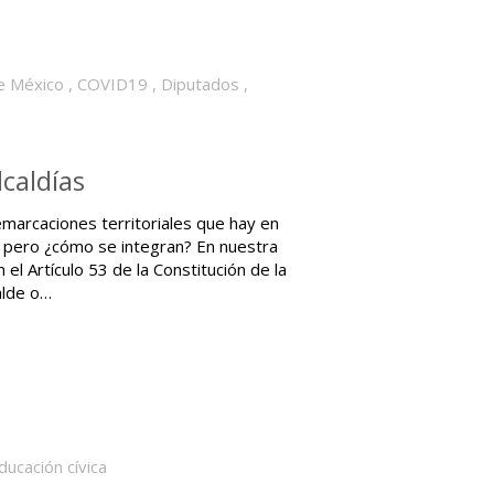
e México
,
COVID19
,
Diputados
,
lcaldías
emarcaciones territoriales que hay en
, pero ¿cómo se integran? En nuestra
 el Artículo 53 de la Constitución de la
alde o…
ducación cívica