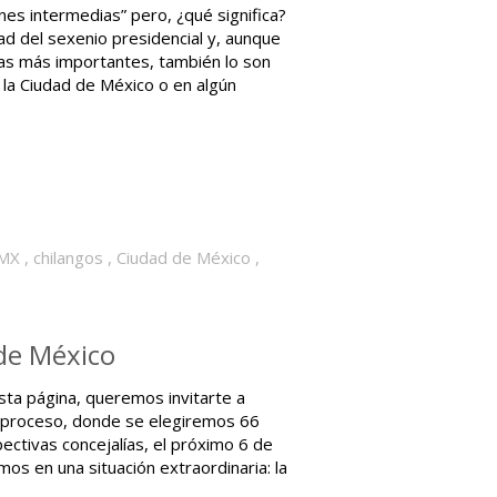
es intermedias” pero, ¿qué significa?
tad del sexenio presidencial y, aunque
las más importantes, también lo son
 la Ciudad de México o en algún
MX
,
chilangos
,
Ciudad de México
,
 de México
ta página, queremos invitarte a
del proceso, donde se elegiremos 66
ectivas concejalías, el próximo 6 de
s en una situación extraordinaria: la