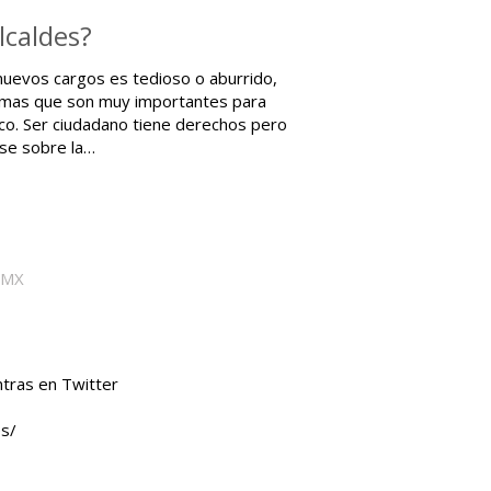
lcaldes?
 nuevos cargos es tedioso o aburrido,
temas que son muy importantes para
ico. Ser ciudadano tiene derechos pero
rse sobre la…
DMX
n
tras en Twitter
sores/