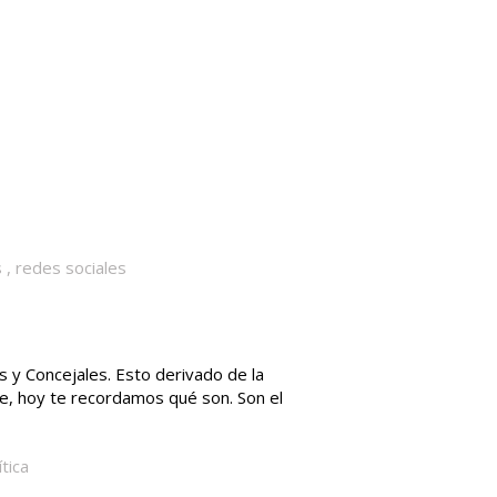
s
,
redes sociales
s y Concejales. Esto derivado de la
e, hoy te recordamos qué son. Son el
ítica