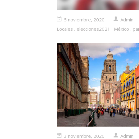
5 noviembre, 2020
Admin
Locales
,
elecciones2021
,
México
,
par
3 noviembre, 2020
Admin