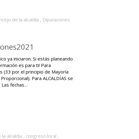
ncejo de la alcaldía
,
Diputaciones
ciones2021
co ya iniciaron. Si estás planeando
ormación es para ti! Para
(33 por el principio de Mayoría
n Proporcional). Para ALCALDÍAS se
. Las fechas…
la alcaldía
,
congreso local
,