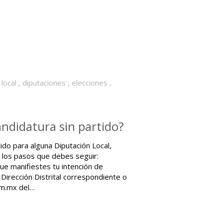
local
,
diputaciones
,
elecciones
,
andidatura sin partido?
tido para alguna Diputación Local,
os los pasos que debes seguir:
que manifiestes tu intención de
 Dirección Distrital correspondiente o
cm.mx del…