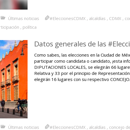
Últimas noticias
#EleccionesCDMX
,
alcaldías
,
CDMX
,
co
ticipación
,
política
Datos generales de las #Elec
Como sabes, las elecciones en la Ciudad de Méxi
participar como candidata o candidato, ¡esta inf
DIPUTACIONES LOCALES, se elegirán 66 lugares 
Relativa y 33 por el principio de Representació
elegirán 16 lugares con su respectivo CONCEJO
Últimas noticias
#EleccionesCDMX
,
alcaldías
,
concejo de 