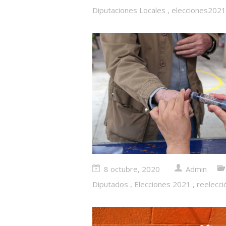
Diputaciones Locales
,
elecciones2021
8 octubre, 2020
Admin
Diputados
,
Elecciones 2021
,
reelecci