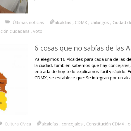
Últimas noticias
alcaldías
,
CDMX
,
chilangos
,
Ciudad d
ación ciudadana
,
voto
6 cosas que no sabías de las A
Ya elegimos 16 Alcaldes para cada una de las d
la ciudad, también sabemos que hay concejales
entrada de hoy te lo explicamos fácil y rápido. En
CDMX, se establece que: Se integran por un alc
Cultura Cívica
alcaldías
,
concejales
,
Constitución CDMX
,
e