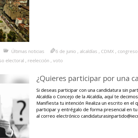
Últimas noticias
6 de junio
,
alcaldías
,
CDMX
,
congreso 
o electoral
,
reelección
,
voto
¿Quieres participar por una c
Si deseas participar con una candidatura sin par
Alcaldía o Concejo de la Alcaldía, aquí te decim
Manifiesta tu intención Realiza un escrito en el 
participar y entrégalo de forma presencial en tu
al correo electrónico candidaturasinpartido@ie