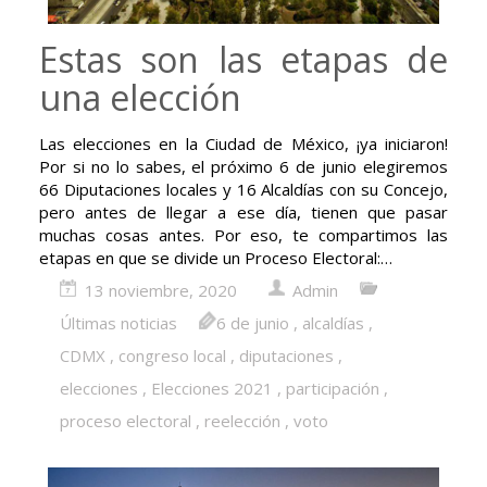
Estas son las etapas de
una elección
Las elecciones en la Ciudad de México, ¡ya iniciaron!
Por si no lo sabes, el próximo 6 de junio elegiremos
66 Diputaciones locales y 16 Alcaldías con su Concejo,
pero antes de llegar a ese día, tienen que pasar
muchas cosas antes. Por eso, te compartimos las
etapas en que se divide un Proceso Electoral:…
13 noviembre, 2020
Admin
Últimas noticias
6 de junio
,
alcaldías
,
CDMX
,
congreso local
,
diputaciones
,
elecciones
,
Elecciones 2021
,
participación
,
proceso electoral
,
reelección
,
voto