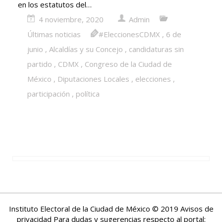
en los estatutos del…
4 noviembre, 2020
Admin
Últimas noticias
#EleccionesCDMX
,
6 de
junio
,
Alcaldías y su Concejo
,
candidaturas sin
partido
,
CDMX
,
Congreso de la Ciudad de
México
,
Diputaciones Locales
,
elecciones
,
participación
,
política
Instituto Electoral de la Ciudad de México © 2019 Avisos de
privacidad
Para dudas y sugerencias respecto al portal: