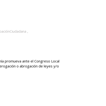
ipaciónCiudadana
,
danía promueva ante el Congreso Local
derogación o abrogación de leyes y/o