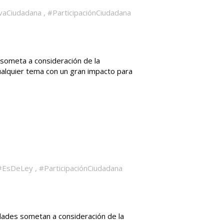
ivaCiudadana
,
#ParticipaciónCiudadana
 someta a consideración de la
ualquier tema con un gran impacto para
#EsDeLey
,
#ParticipaciónCiudadana
idades sometan a consideración de la