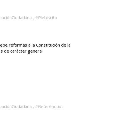
ipaciónCiudadana
,
#Plebiscito
ebe reformas a la Constitución de la
s de carácter general.
ipaciónCiudadana
,
#Referéndum