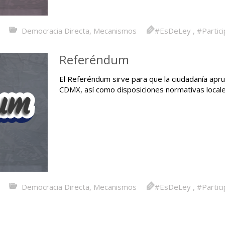
Democracia Directa
,
Mecanismos
#EsDeLey
,
#Partic
Referéndum
El Referéndum sirve para que la ciudadanía apru
CDMX, así como disposiciones normativas locale
Democracia Directa
,
Mecanismos
#EsDeLey
,
#Partic