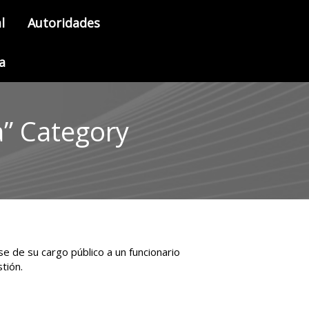
l
Autoridades
a
a” Category
e de su cargo público a un funcionario
tión.