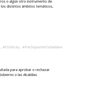
oros o algún otro instrumento de
 los distintos ámbitos temáticos,
,
#EsDeLey
,
#ParticipaciónCiudadana
sultada para aprobar o rechazar
obierno o las Alcaldías.