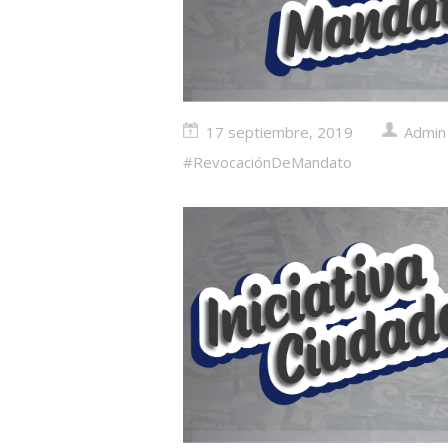
17 septiembre, 2019
Admin
#RevocaciónDeMandato