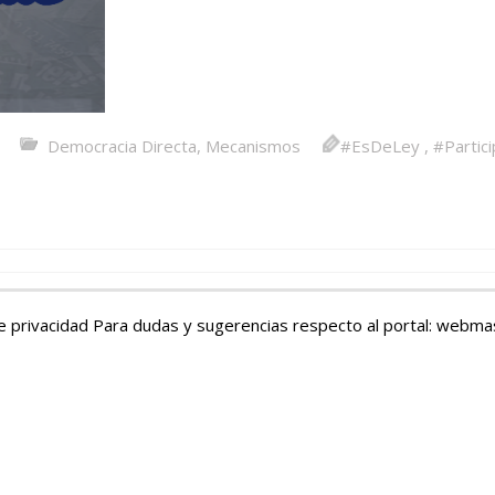
Democracia Directa
,
Mecanismos
#EsDeLey
,
#Partic
e privacidad
Para dudas y sugerencias respecto al portal: webm