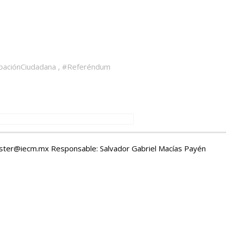
ipaciónCiudadana
,
#Referéndum
aster@iecm.mx Responsable: Salvador Gabriel Macías Payén