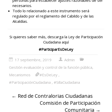
personas para establecer ajustes razonables de ser
necesarios.
Todo lo relacionado a este instrumento será
regulado por el reglamento del Cabildo y de las
Alcaldías.
Si quieres saber más, descarga la Ley de Participación
Ciudadana
aquí
#ParticiparEsDeLey
17 septiembre, 2019
Admin
Gestión evaluación y control de la función pública
,
Mecanismos
#EsDeLey
,
#ParticipaciónCiudadana
,
#SillaCiudadana
←
Red de Contralorias Ciudadanas
Comisión de Participación
Comunitaria
→